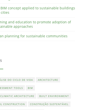
 BIM concept applied to sustainable buildings
cities
ining and education to promote adoption of
tainable approaches
an planning for sustainable communities
S
LISE DO CICLO DE VIDA
ARCHITECTURE
SESSMENT TOOLS
BIM
OCLIMATIC ARCHITECTURE
BUILT ENVIRONMENT
VIL CONSTRUCTION
CONSTRUÇÃO SUSTENTÁVEL