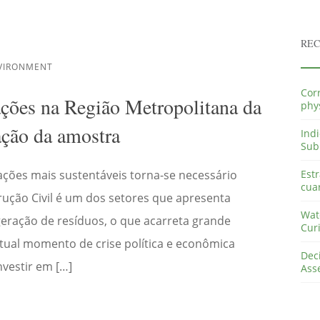
REC
NVIRONMENT
Cor
ações na Região Metropolitana da
phys
ação da amostra
Ind
Sub
ações mais sustentáveis torna-se necessário
Estr
cuar
trução Civil é um dos setores que apresenta
Wate
eração de resíduos, o que acarreta grande
Curi
tual momento de crise política e econômica
Deci
nvestir em […]
Ass