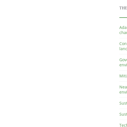
TH
Adap
cha
Con
lan
Gove
env
Miti
Near
env
Sust
Sust
Tec