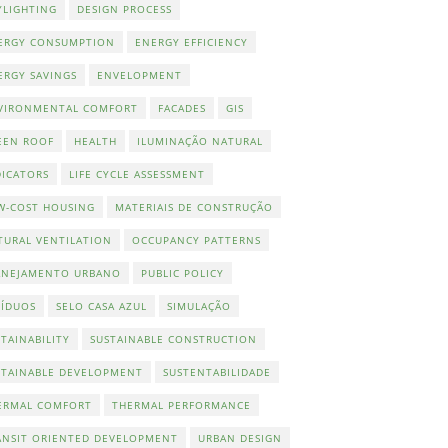
YLIGHTING
DESIGN PROCESS
ERGY CONSUMPTION
ENERGY EFFICIENCY
ERGY SAVINGS
ENVELOPMENT
VIRONMENTAL COMFORT
FACADES
GIS
EEN ROOF
HEALTH
ILUMINAÇÃO NATURAL
DICATORS
LIFE CYCLE ASSESSMENT
W-COST HOUSING
MATERIAIS DE CONSTRUÇÃO
TURAL VENTILATION
OCCUPANCY PATTERNS
ANEJAMENTO URBANO
PUBLIC POLICY
SÍDUOS
SELO CASA AZUL
SIMULAÇÃO
TAINABILITY
SUSTAINABLE CONSTRUCTION
STAINABLE DEVELOPMENT
SUSTENTABILIDADE
ERMAL COMFORT
THERMAL PERFORMANCE
ANSIT ORIENTED DEVELOPMENT
URBAN DESIGN