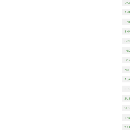
DA
EN
EN
EN
GR
IN
LO
NA
PL
RE
SUS
SU
TH
TR