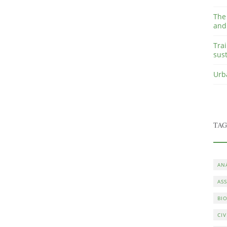
The
and 
Tra
sus
Urb
TAG
ANÁ
AS
BI
CI